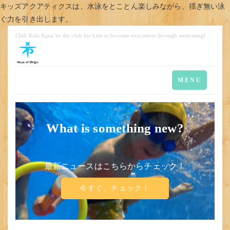
キッズアクアティクスは、水泳をとことん楽しみながら、揺ぎ無い泳
ぐ力を引き出します。
Club Kids Aqua be the club for kids to become executives through swimming!
Toggle
MENU
navigation
What is something new?
最新ニュースはこちらからチェック！
今すぐ、チェック！