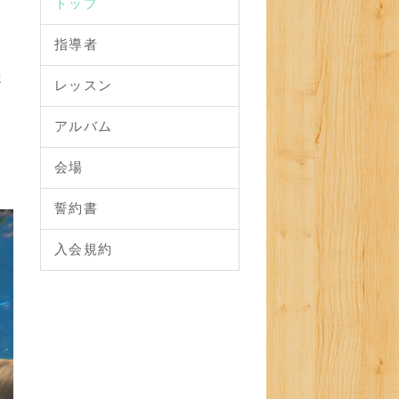
トップ
！
。
指導者
ま
レッスン
アルバム
会場
誓約書
入会規約