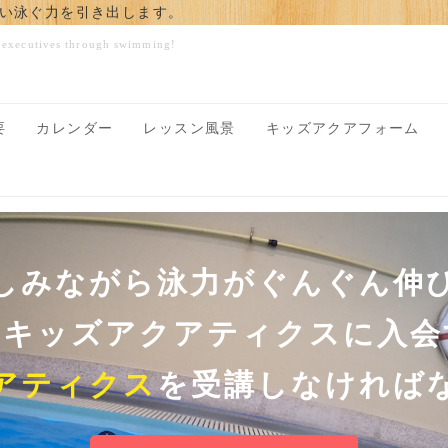
い泳ぐ力を引き出します。
e executives through swimming!
要
カレンダー
レッスン風景
キッズアクアフォーム
しみながら泳力がぐんぐん伸
のキッズアクアティクスに入会
アティクス
を受講しなければ