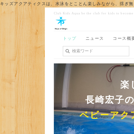
キッズアクアティクスは、水泳をとことん楽しみながら、揺ぎ無
Club Kids Aqua be the club for kids to becom
トップ
ニュース
コース概
楽
長崎宏子
ベビーアク