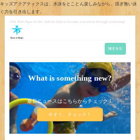
キッズアクアティクスは、水泳をとことん楽しみながら、揺ぎ無い泳
ぐ力を引き出します。
Club Kids Aqua be the club for kids to become executives through swimming!
Toggle
MENU
navigation
What is something new?
最新ニュースはこちらからチェック！
今すぐ、チェック！