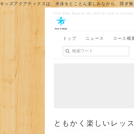
キッズアクアティクスは、水泳をとことん楽しみながら、揺ぎ無
Club Kids Aqua be the club for kids to becom
トップ
ニュース
コース概
ともかく楽しい
レッ