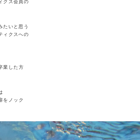
ィクス会員の
みたいと思う
ティクスへの
、
卒業した方
は
扉をノック