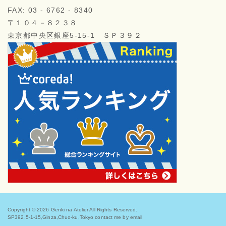
FAX: 03 - 6762 - 8340
〒１０４－８２３８
東京都中央区銀座5-15-1 ＳＰ３９２
Copyright © 2026
Genki na Atelier
All Rights Reserved.
SP392,5-1-15,Ginza,Chuo-ku,Tokyo contact me by email