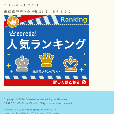
〒１０４－８２３８
東京都中央区銀座5-15-1 ＳＰ３９２
Copyright © 2026
Genki na Atelier
All Rights Reserved.
SP392,5-1-15,Ginza,Chuo-ku,Tokyo contact me by email
powered by
Quick Homepage Maker
7.6.2
based on PukiWiki 1.4.7 License is GPL.
HAIK