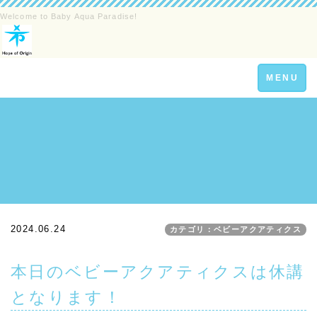
Welcome to Baby Aqua Paradise!
Toggle
MENU
navigation
2024.06.24
カテゴリ：ベビーアクアティクス
本日のベビーアクアティクスは休講
となります！