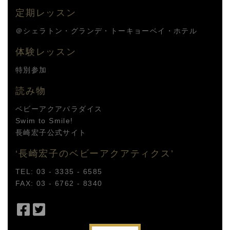
定期レッスン
＠シェラトン・グランデ・トーキョーベイ・ホテル
体験レッスン
特別参加
読み物
ベビーアクアパラダイス
Swim to Smile!
長崎宏子公式サイト
‘長崎宏子のベビーアクアティクス’
TEL: 03 - 3335 - 6585
FAX: 03 - 6762 - 8340
Facebook
Twitter
で
で