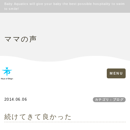
Baby Aquatics will give your baby the best possible hospitality to swim
to smile!
ママの声
Toggle
MENU
navigation
2014.06.06
カテゴリ：ブログ
続けてきて良かった