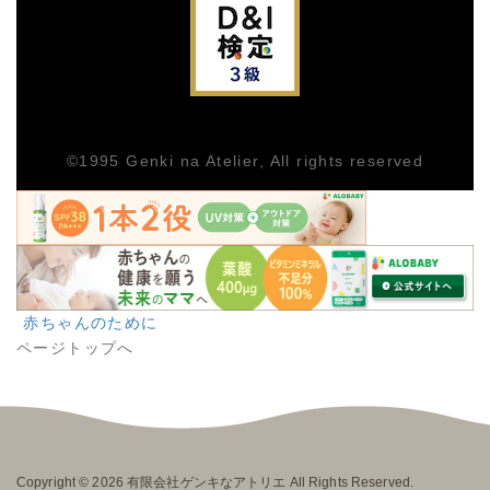
シ
シ
ェ
ェ
ア
ア
©1995
Genki na Atelier
, All rights reserved
赤ちゃんのために
ページトップへ
Copyright © 2026
有限会社ゲンキなアトリエ
All Rights Reserved.