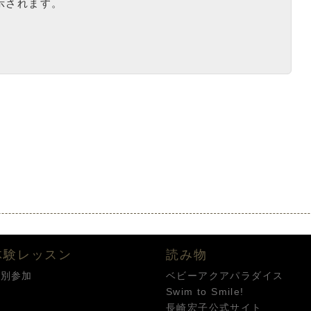
示されます。
体験レッスン
読み物
特別参加
ベビーアクアパラダイス
Swim to Smile!
長崎宏子公式サイト