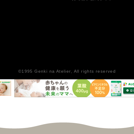
©1995
Genki na Atelier
, All rights reserved