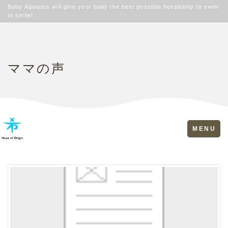
Baby Aquatics will give your baby the best possible hospitality to swim
to smile!
ママの声
Toggle
MENU
navigation