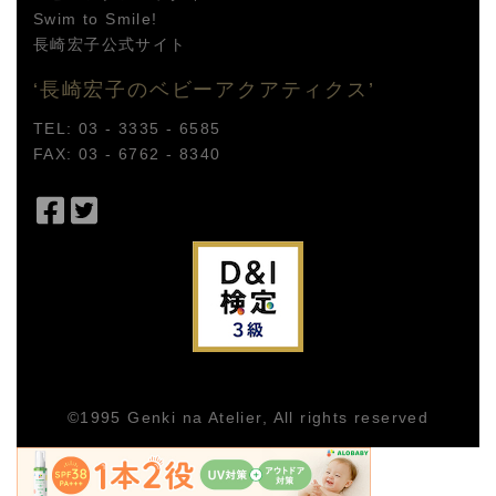
Swim to Smile!
長崎宏子公式サイト
‘長崎宏子のベビーアクアティクス’
TEL: 03 - 3335 - 6585
FAX: 03 - 6762 - 8340
Facebook
Twitter
で
で
シ
シ
ェ
ェ
ア
ア
©1995
Genki na Atelier
, All rights reserved