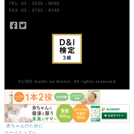
TEL: 03 - 3335 - 6585
FAX: 03 - 6762 - 8340
Facebook
Twitter
で
で
シ
シ
ェ
ェ
ア
ア
©1995
Genki na Atelier
, All rights reserved
赤ちゃんのために
ページトップへ