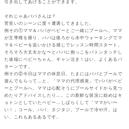
引き出してあげることができます。
それじゃあパパさんは？
苦笑いのシーンに度々遭遇してきました。
例その①ママ＆パパがベビーとご一緒にプールへ。ママ
が主導権を握り、パパは後ろから水中ウォーキングでマ
マ＆ベビーを追いかける感じでレッスン時間スタート。
そろそろ大丈夫かな〜とパパに抱っこをバトンタッチし
た途端にベビーちゃん、ギャン泣き！はい、よくあるパ
ターンです。
例その②今日はママの休息日。たまにはパパとプールで
遊んでもらって…と、「ママの代理感覚」でパパがベビ
ーとプールへ。ママは心配そうにプールサイドから見つ
めたりアドバイスしたり…。この新鮮な状況に始めはキ
ョトンとしていたベビー…しばらくして「ママがい〜
い！」コール。パパ、タジタジ。プールで冷や汗。は
い、これもあるあるです。