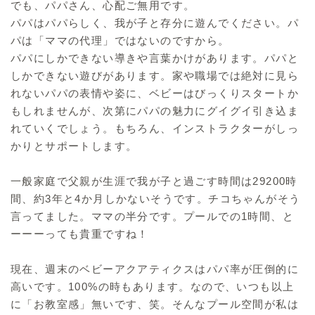
でも、パパさん、心配ご無用です。
パパはパパらしく、我が子と存分に遊んでください。パ
パは「ママの代理」ではないのですから。
パパにしかできない導きや言葉かけがあります。パパと
しかできない遊びがあります。家や職場では絶対に見ら
れないパパの表情や姿に、ベビーはびっくりスタートか
もしれませんが、次第にパパの魅力にグイグイ引き込ま
れていくでしょう。もちろん、インストラクターがしっ
かりとサポートします。
一般家庭で父親が生涯で我が子と過ごす時間は29200時
間、約3年と4か月しかないそうです。チコちゃんがそう
言ってました。ママの半分です。プールでの1時間、と
ーーーっても貴重ですね！
現在、週末のベビーアクアティクスはパパ率が圧倒的に
高いです。100%の時もあります。なので、いつも以上
に「お教室感」無いです、笑。そんなプール空間が私は