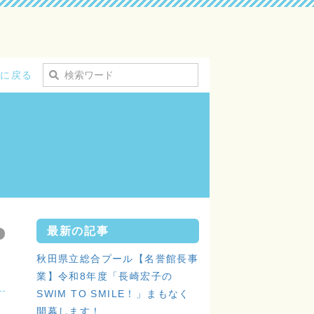
プに戻る
最新の記事
ン
秋田県立総合プール【名誉館長事
業】令和8年度「長崎宏子の
SWIM TO SMILE！」まもなく
開幕します！