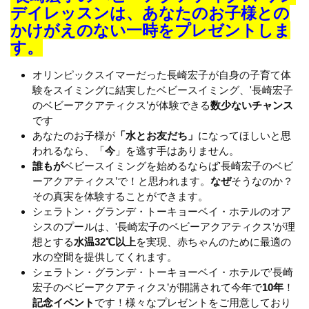
デイレッスンは、あなたのお子様との
かけがえのない一時をプレゼントしま
す。
オリンピックスイマーだった長崎宏子が自身の子育て体
験をスイミングに結実したベビースイミング、'長崎宏子
のベビーアクアティクス’が体験できる
数少ないチャンス
です
あなたのお子様が
「水とお友だち」
になってほしいと思
われるなら、「
今
」を逃す手はありません。
誰もが
ベビースイミングを始めるならば'長崎宏子のベビ
ーアクアティクス’で！と思われます。
なぜ
そうなのか？
その真実を体験することができます。
シェラトン・グランデ・トーキョーベイ・ホテルのオア
シスのプールは、'長崎宏子のベビーアクアティクス’が理
想とする
水温32℃以上
を実現、赤ちゃんのために最適の
水の空間を提供してくれます。
シェラトン・グランデ・トーキョーベイ・ホテルで'長崎
宏子のベビーアクアティクス’が開講されて今年で
10年
！
記念イベント
です！様々なプレゼントをご用意しており