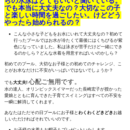
らの水泳はとてもいいと聞いている。
でも本当に大丈夫なの？大切なこの子
と楽しい時間を過ごしたい。けどどう
やったら始められるの？
こんな小さな子どもをお水にいれて大丈夫なの？初めて
行ったプールではお水が冷たくて最後にはくちびるが紫
色になっていました。私は泳ぎが苦手だけど一緒にでき
るのかしら？どんな水着を用意すればいいのかしら？
初めてのプール、大切なお子様との初めてのチャレンジ、こ
とがお水なだけに不安がいっぱいではないでしょうか？
心配ご無用です。
でも
大丈夫!
水の達人、オリンピックスイマーだった長崎宏子が授かった
愛娘とともに育んできた子育てスイミングはすべての不安を
一瞬に解消してくれます。
あなたはただその日プールにお子様と
わくわくどきどき
お越
しいただければそれでいいのです。
お子様の水着もお帽子もプレゼントいたします。