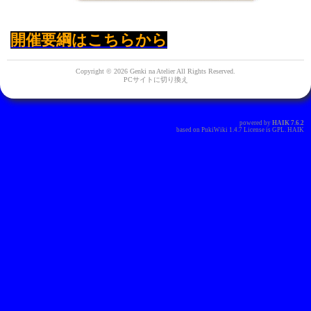
開催要綱はこちらから
Copyright © 2026 Genki na Atelier All Rights Reserved.
PCサイトに切り換え
powered by
HAIK
7.6.2
based on
PukiWiki
1.4.7 License is
GPL
.
HAIK