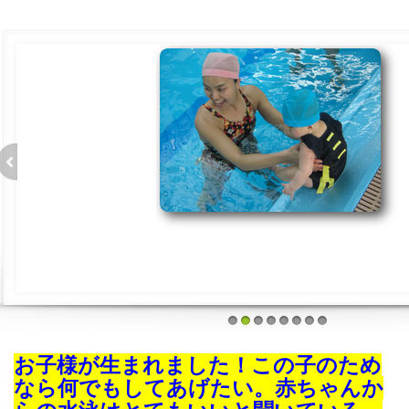
1
2
3
4
5
6
7
8
お子様が生まれました！この子のため
なら何でもしてあげたい。赤ちゃんか