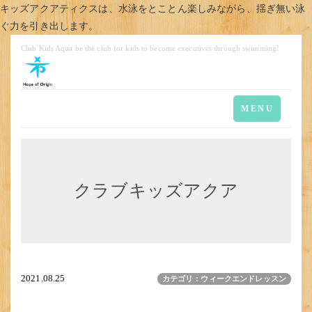
キッズアクアティクスは、水泳をとことん楽しみながら、揺ぎ無い泳
ぐ力を引き出します。
Club Kids Aqua be the club for kids to become executives through swimming!
Toggle
MENU
navigation
クラブキッズアクア
2021.08.25
カテゴリ：ウィークエンドレッスン