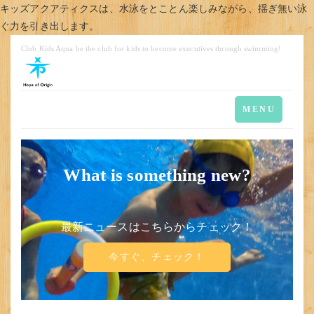
キッズアクアティクスは、水泳をとことん楽しみながら、揺ぎ無い泳
ぐ力を引き出します。
Club Kids Aqua be the club for kids to become executives through swimming!
Toggle
MENU
navigation
What is something new?
最新ニュースはこちらからチェック！
今すぐ、チェック！