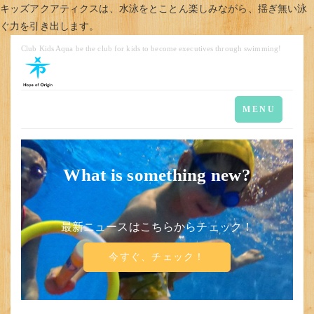
キッズアクアティクスは、水泳をとことん楽しみながら、揺ぎ無い泳
ぐ力を引き出します。
Club Kids Aqua be the club for kids to become executives through swimming!
Toggle
MENU
navigation
What is something new?
最新ニュースはこちらからチェック！
今すぐ、チェック！